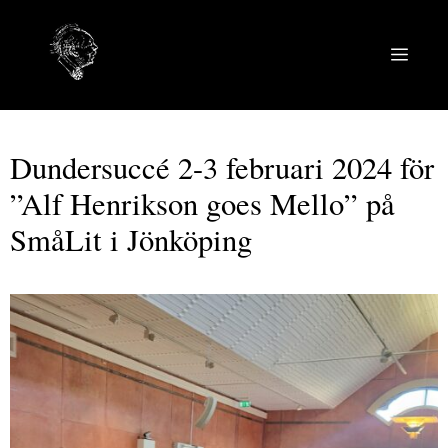
Hoppa
till
MEN
innehåll
Dundersuccé 2-3 februari 2024 för
”Alf Henrikson goes Mello” på
SmåLit i Jönköping