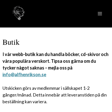
Hoppa
till
MEN
innehåll
Butik
I vår webb-butik kan du handla böcker, cd-skivor och
våra populära verskort. Tipsa oss gärna om du
tycker något saknas – mejla oss på
info@alfhenrikson.se
Utskicken görs av medlemmar i sällskapet 1-2
gånger/månad. Detta innebär att leveranstiden på din
beställning kan variera.