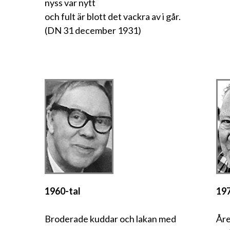
nyss var nytt
och fult är blott det vackra av i går.
(DN 31 december 1931)
1960-tal
197
Broderade kuddar och lakan med
Åre