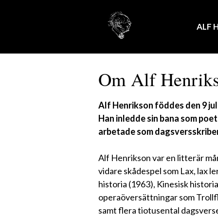
Hoppa
till
ALF 
innehåll
Om Alf Henrik
Alf Henrikson föddes den 9 jul
Han inledde sin bana som poe
arbetade som dagsversskribent 
Alf Henrikson var en litterär må
vidare skådespel som Lax, lax le
historia (1963), Kinesisk histo
operaöversättningar som Trollf
samt flera tiotusental dagsvers