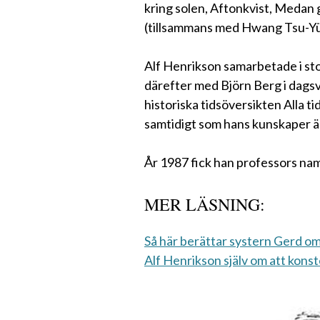
kring solen, Aftonkvist, Medan g
(tillsammans med Hwang Tsu-Yü)
Alf Henrikson samarbetade i sto
därefter med Björn Berg i dags
historiska tidsöversikten Alla t
samtidigt som hans kunskaper ä
År 1987 fick han professors na
MER LÄSNING:
Så här berättar systern Gerd om
Alf Henrikson själv om att konst