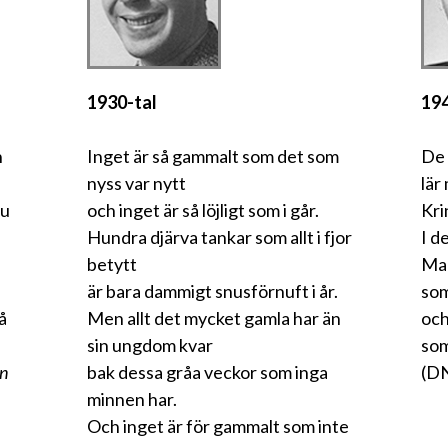
1930-tal
194
n
Inget är så gammalt som det som
De 
nyss var nytt
lär
du
och inget är så löjligt som i går.
Kri
Hundra djärva tankar som allt i fjor
I d
betytt
Man
är bara dammigt snusförnuft i år.
som
å
Men allt det mycket gamla har än
och
sin ungdom kvar
som
en
bak dessa gråa veckor som inga
(DN
minnen har.
Och inget är för gammalt som inte