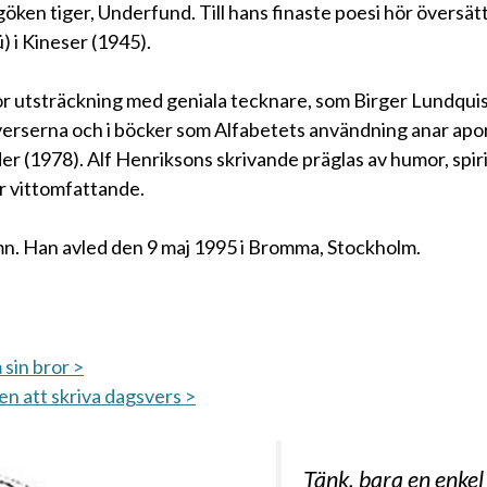
öken tiger, Underfund. Till hans finaste poesi hör översätt
 i Kineser (1945).
r utsträckning med geniala tecknare, som Birger Lundquist
verserna och i böcker som Alfabetets användning anar apor
ider (1978). Alf Henriksons skrivande präglas av humor, spir
r vittomfattande.
mn. Han avled den 9 maj 1995 i Bromma, Stockholm.
 sin bror >
en att skriva dagsvers >
Tänk, bara en enkel