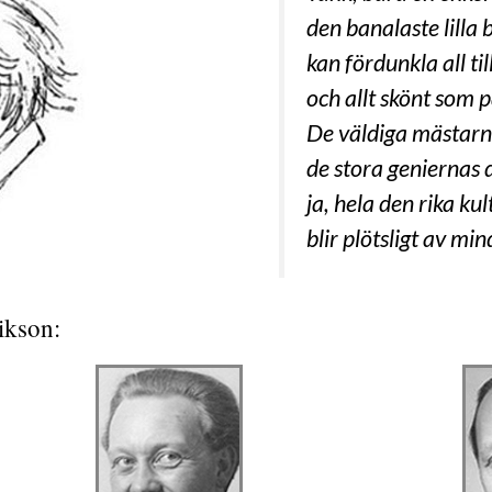
den banalaste lilla b
kan fördunkla all ti
och allt skönt som på
De väldiga mästarna
de stora geniernas d
ja, hela den rika ku
blir plötsligt av min
ikson: