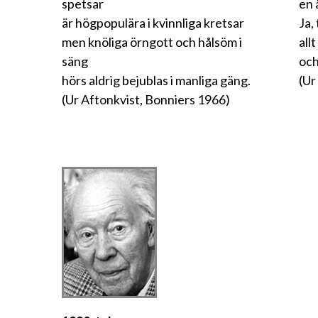
spetsar
en 
är högpopulära i kvinnliga kretsar
Ja,
men knöliga örngott och hålsöm i
all
säng
och
hörs aldrig bejublas i manliga gäng.
(Ur
(Ur Aftonkvist, Bonniers 1966)