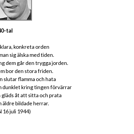
0-tal
klara, konkreta orden
 man sig älska med tiden.
ng dem går den trygga jorden.
em bor den stora friden.
 slutar flamma och hata
 dunklet kring tingen förvärrar
 gläds åt att sitta och prata
 äldre bildade herrar.
 16 juli 1944)