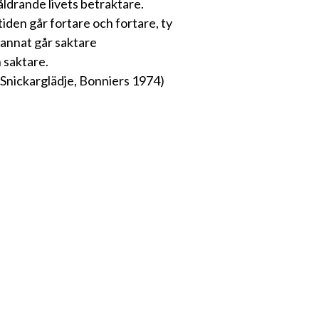
åldrande livets betraktare.
 tiden går fortare och fortare, ty
t annat går saktare
 saktare.
 Snickarglädje, Bonniers 1974)