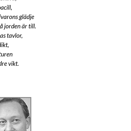
acill,
llvarons glädje
 jorden är till.
s tavlor,
ikt,
lturen
dre vikt.