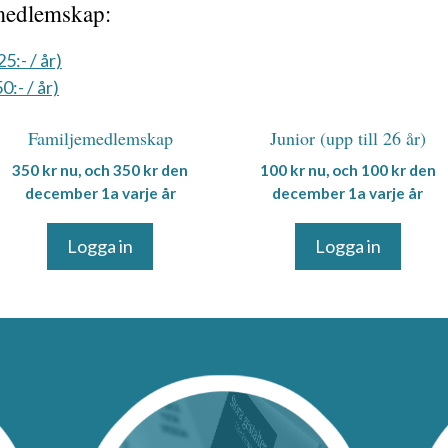
medlemskap:
:- / år)
:- / år)
Familjemedlemskap
Junior (upp till 26 år)
350
kr
nu, och
350
kr
den
100
kr
nu, och
100
kr
den
december 1a varje år
december 1a varje år
Logga in
Logga in