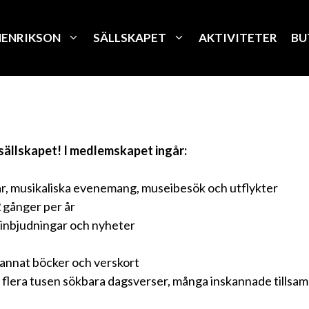
HENRIKSON
SÄLLSKAPET
AKTIVITETER
BU
sällskapet! I medlemskapet ingår:
ar, musikaliska evenemang, museibesök och utflykter
 gånger per år
 inbjudningar och nyheter
 annat böcker och verskort
 – flera tusen sökbara dagsverser, många inskannade tillsa