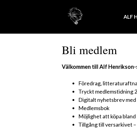
Hoppa
till
ALF 
innehåll
Bli medlem
Välkommen till Alf Henrikson-
Föredrag, litteraturaftn
Tryckt medlemstidning 2
Digitalt nyhetsbrev med
Medlemsbok
Möjlighet att köpa bland
Tillgång till versarkivet