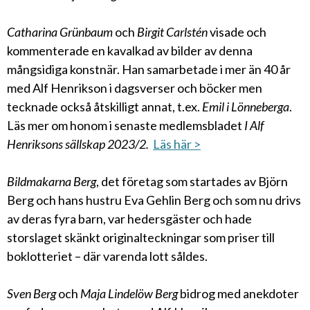
Catharina Grünbaum
och
Birgit Carlstén
visade och
kommenterade en kavalkad av bilder av denna
mångsidiga konstnär. Han samarbetade i mer än 40 år
med Alf Henrikson i dagsverser och böcker men
tecknade också åtskilligt annat, t.ex.
Emil i Lönneberga
.
Läs mer om honom i senaste medlemsbladet
I Alf
Henriksons sällskap 2023/2.
Läs här >
Bildmakarna Berg
, det företag som startades av Björn
Berg och hans hustru Eva Gehlin Berg och som nu drivs
av deras fyra barn, var hedersgäster och hade
storslaget skänkt originalteckningar som priser till
boklotteriet – där varenda lott såldes.
Sven Berg
och
Maja Lindelöw Berg
bidrog med anekdoter