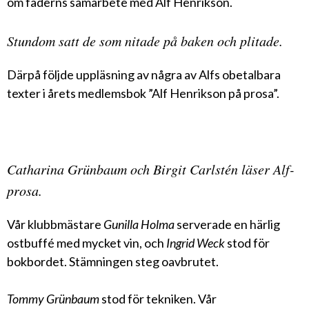
om faderns samarbete med Alf Henrikson.
Stundom satt de som nitade på baken och plitade.
Därpå följde uppläsning av några av Alfs obetalbara
texter i årets medlemsbok ”Alf Henrikson på prosa”.
Catharina Grünbaum och Birgit Carlstén läser Alf-
prosa.
Vår klubbmästare
Gunilla Holma
serverade en härlig
ostbuffé med mycket vin, och
Ingrid Weck
stod för
bokbordet. Stämningen steg oavbrutet.
Tommy
Grünbaum
stod för tekniken. Vår