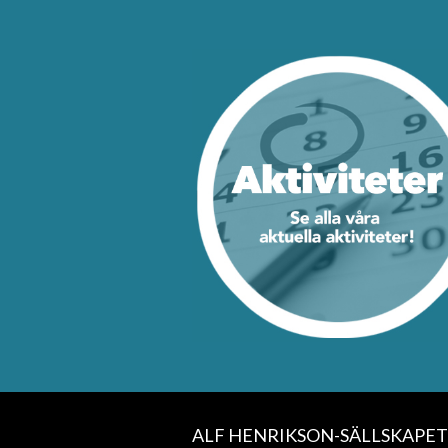
ALF HENRIKSON-SÄLLSKAPET