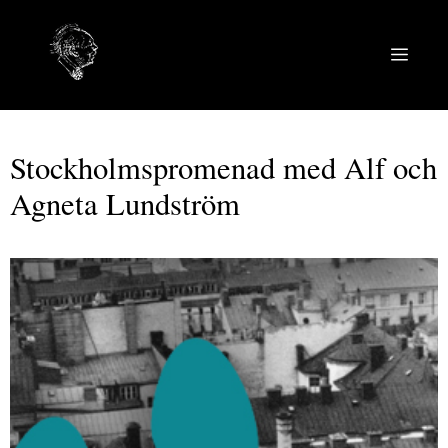
Hoppa
till
MEN
innehåll
Stockholmspromenad med Alf och
Agneta Lundström