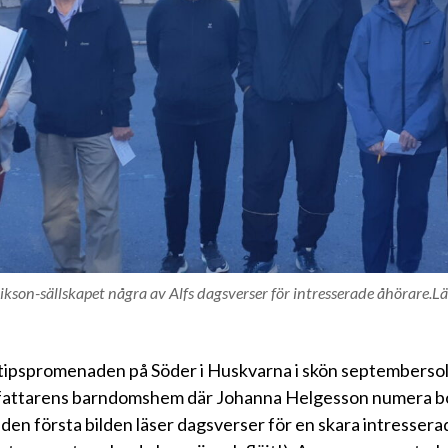
ikson-sällskapet några av Alfs dagsverser för intresserade åhörare.Lä
i tipspromenaden på Söder i Huskvarna i skön septembersol
författarens barndomshem där Johanna Helgesson numera bo
den första bilden läser dagsverser för en skara intresserad