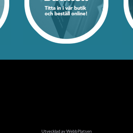
Utvecklad av
WebbPlatsen