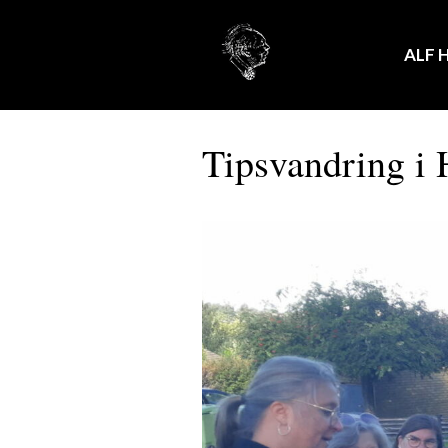
Hoppa
till
ALF 
innehåll
Tipsvandring i