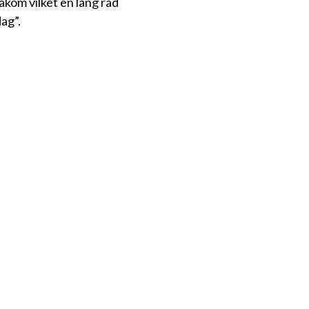
kom vilket en lång rad
dag”.