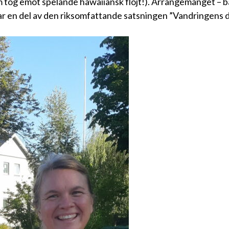
tog emot spelande hawaiiansk flöjt!). Arrangemanget – ba
ar en del av den riksomfattande satsningen ”Vandringens 