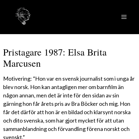
Hoppa
till
MEN
innehåll
Pristagare 1987: Elsa Brita
Marcusen
Motivering: ”Hon var en svensk journalist som i unga år
blev norsk. Hon kan antagligen mer om barnfilm än
någon annan, men det är inte för den sidan av sin
gärning hon får årets pris av Bra Böcker och mig. Hon
får det därför att hon är en bildad och klarsynt norska
och dito svenska, som har gjort mycket för att utan
sammanblandning och förvandling förena norskt och
svenskt.”