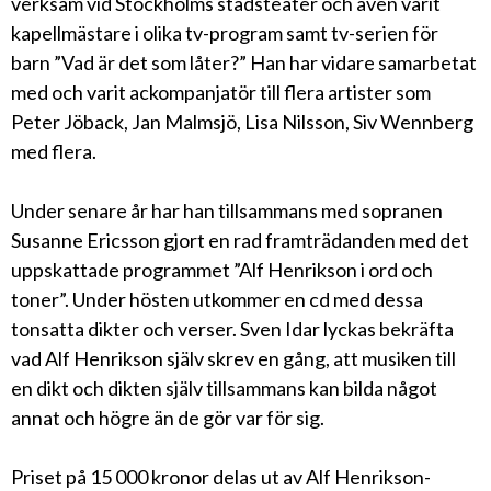
verksam vid Stockholms stadsteater och även varit
kapellmästare i olika tv-program samt tv-serien för
barn ”Vad är det som låter?” Han har vidare samarbetat
med och varit ackompanjatör till flera artister som
Peter Jöback, Jan Malmsjö, Lisa Nilsson, Siv Wennberg
med flera.
Under senare år har han tillsammans med sopranen
Susanne Ericsson gjort en rad framträdanden med det
uppskattade programmet ”Alf Henrikson i ord och
toner”. Under hösten utkommer en cd med dessa
tonsatta dikter och verser. Sven Idar lyckas bekräfta
vad Alf Henrikson själv skrev en gång, att musiken till
en dikt och dikten själv tillsammans kan bilda något
annat och högre än de gör var för sig.
Priset på 15 000 kronor delas ut av Alf Henrikson-