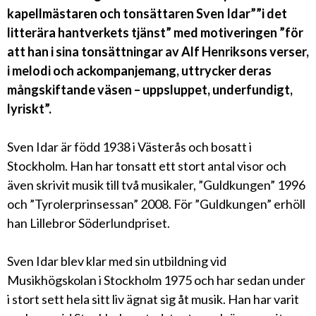
kapellmästaren och tonsättaren Sven Idar””i det
litterära hantverkets tjänst” med motiveringen ”för
att han i sina tonsättningar av Alf Henriksons verser,
i melodi och ackompanjemang, uttrycker deras
mångskiftande väsen – uppsluppet, underfundigt,
lyriskt”.
Sven Idar är född 1938 i Västerås och bosatt i
Stockholm. Han har tonsatt ett stort antal visor och
även skrivit musik till två musikaler, ”Guldkungen” 1996
och ”Tyrolerprinsessan” 2008. För ”Guldkungen” erhöll
han Lillebror Söderlundpriset.
Sven Idar blev klar med sin utbildning vid
Musikhögskolan i Stockholm 1975 och har sedan under
i stort sett hela sitt liv ägnat sig åt musik. Han har varit