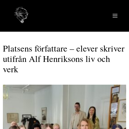
Hoppa
till
MEN
innehåll
Platsens författare – elever skriver
utifrån Alf Henriksons liv och
verk