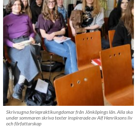
Skrivsugna feriepraktikungdomar från Jönköpings län. Alla ska
under sommaren skriva texter inspirerade av Alf Henriksons liv
och författarskap