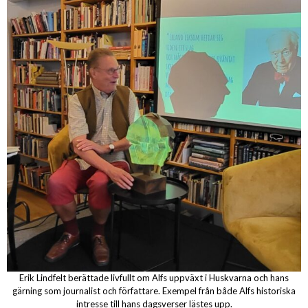
Erik Lindfelt berättade livfullt om Alfs uppväxt i Huskvarna och hans
gärning som journalist och författare. Exempel från både Alfs historiska
intresse till hans dagsverser lästes upp.