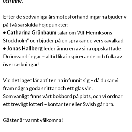
och inne.
Efter de sedvanliga årsmötesförhandlingarna bjuder vi
på två särskilda höjdpunkter:
• Catharina Grünbaum
talar om ”Alf Henriksons
Stockholm” och bjuder på en sprakande verskavalkad.
• Jonas Hallberg
leder ännu en av sina uppskattade
Drömvandringar – alltid lika inspirerande och fulla av
överraskningar!
Vid det laget lär aptiten ha infunnit sig – då dukar vi
fram några goda snittar och ett glas vin.
Som vanligt finns vårt bokbord på plats, och vi ordnar
ett trevligt lotteri – kontanter eller Swish går bra.
Gäster är varmt välkomna!