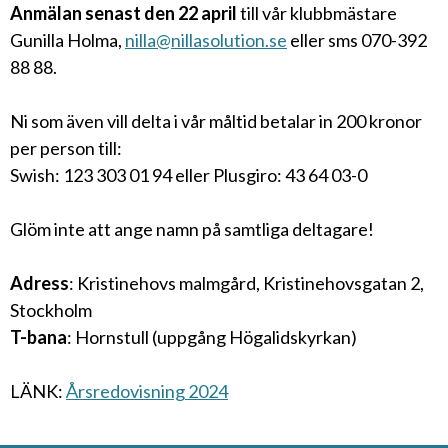
Anmälan senast den 22 april
till vår klubbmästare
Gunilla Holma,
nilla@nillasolution.se
eller sms 070-392
88 88.
Ni som även vill delta i vår måltid betalar in 200 kronor
per person till:
Swish: 123 303 01 94 eller Plusgiro: 43 64 03-0
Glöm inte att ange namn på samtliga deltagare!
Adress
: Kristinehovs malmgård, Kristinehovsgatan 2,
Stockholm
T-bana
: Hornstull (uppgång Högalidskyrkan)
LÄNK:
Årsredovisning 2024