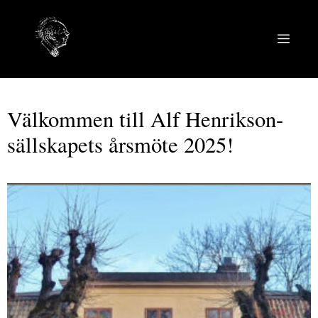
Hoppa
till
MEN
innehåll
Välkommen till Alf Henrikson-
sällskapets årsmöte 2025!