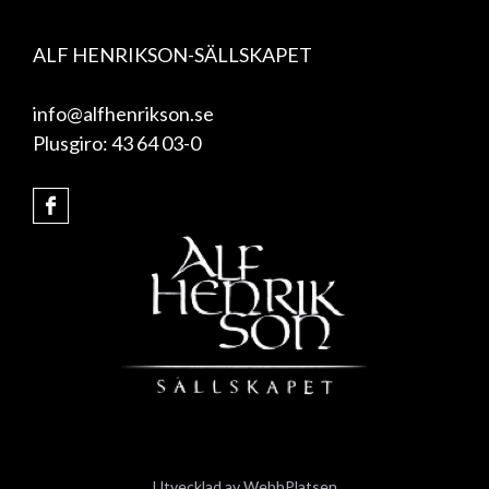
ALF HENRIKSON-SÄLLSKAPET
info@alfhenrikson.se
Plusgiro: 43 64 03-0
Utvecklad av
WebbPlatsen