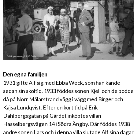
Den egna familjen
1931 gifte Alf sig med Ebba Weck, som han kände
sedan sin skoltid. 1933 föddes sonen Kjell och de bodde
då på Norr Mälarstrand vägg i vägg med Birger och
Kajsa Lundqvist. Efter en kort tid på Erik
Dahlbergsgatan på Gärdet inköptes villan
Hasselbergsvägen 14 i Södra Ängby. Där föddes 1938
andre sonen Lars och i denna villa slutade Alf sina dagar