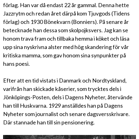
förlag. Han var då endast 22 år gammal. Denna hette
Jazzrytm och redan året därpå kom Tjuvgods (Tidens
förlag) och 1930 Bönekvarn (Bonniers). På senare år
betecknade han dessa som skolpojksvers. Jag kan se
honom trava fram och tillbaka hemma i köket och läsa
upp sina nyskrivna alster med hög skandering för vår
kritiska mamma, som gav honom sina synpunkter på
hans poesi.
Efter att en tid vistats i Danmark och Nordtyskland,
varifrån han skickade kåserier, som trycktes dels i
Jönköpings-Posten, dels i Dagens Nyheter, återvände
han till Huskvarna. 1929 anställdes han på Dagens
Nyheter som journalist och senare dagsversskrivare.
Där stannade han till sin pensionering.