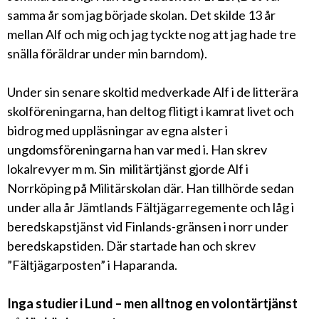
samma år som jag började skolan. Det skilde 13 år
mellan Alf och mig och jag tyckte nog att jag hade tre
snälla föräldrar under min barndom).
Under sin senare skoltid medverkade Alf i de litterära
skolföreningarna, han deltog flitigt i kamrat livet och
bidrog med uppläsningar av egna alster i
ungdomsföreningarna han var med i. Han skrev
lokalrevyer m m. Sin militärtjänst gjorde Alf i
Norrköping på Militärskolan där. Han tillhörde sedan
under alla år Jämtlands Fältjägarregemente och låg i
beredskapstjänst vid Finlands-gränsen i norr under
beredskapstiden. Där startade han och skrev
”Fältjägarposten” i Haparanda.
Inga studier i Lund – men alltnog en volontärtjänst