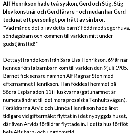
Alf Henrikson hade två syskon, Gerd och Stig. Stig
blev konstnär och Gerd lärare – och nedan har Gerd
tecknat ett personligt porträtt av sin bror.
”Vad månde det bli av detta barn? Född med segerhuva,
söndagsbarn och kommen till världen mitt under
gudstjänsttid!”
Detta yttrande kom från Sara Lisa Henrikson, 69 år när
hennes första barnbarn kom till världen den 9 juli 1905.
Barnet fick senare namnen Alf Ragnar Sten med
efternamnet Henrikson. Han föddes i hemmet på
Södra Esplanaden 11 i Huskvarna (gatunamnet är
numera ändrat till det mera prosaiska Tenhultsvägen).
Föräldrarna Arvid och Linnéa Henrikson hade året
tidigare vid giftermålet flyttat in i det nybyggda huset,
där även Arvids föräldrar flyttade in. I detta hus förflöt
hela Alfs barn- och ungdomstid.