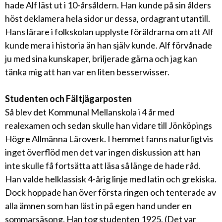
hade Alf läst ut i 10-årsåldern. Han kunde på sin ålders
höst deklamera hela sidor ur dessa, ordagrant utantill.
Hans lärare i folkskolan upplyste föräldrarna om att Alf
kunde mera i historia än han själv kunde. Alf förvånade
ju med sina kunskaper, briljerade gärna och jag kan
tänka mig att han var en liten besserwisser.
Studenten och Fältjägarposten
Så blev det Kommunal Mellanskola i 4 år med
realexamen och sedan skulle han vidare till Jönköpings
Högre Allmänna Läroverk. I hemmet fanns naturligtvis
inget överflöd men det var ingen diskussion att han
inte skulle få fortsätta att läsa så länge de hade råd.
Han valde helklassisk 4-årig linje med latin och grekiska.
Dock hoppade han över första ringen och tenterade av
alla ämnen som han läst in på egen hand under en
sommarsäsong. Han tog studenten 1925. (Det var