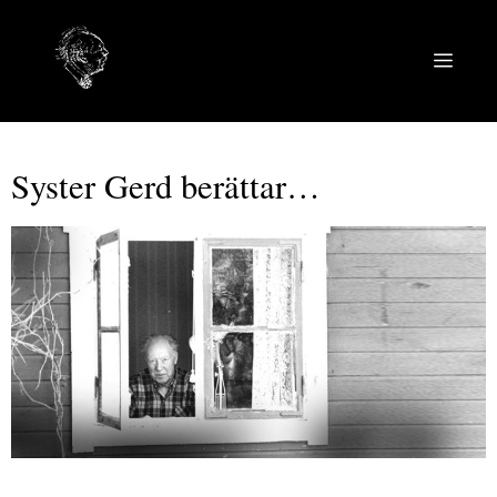
Hoppa
till
MEN
innehåll
Syster Gerd berättar…