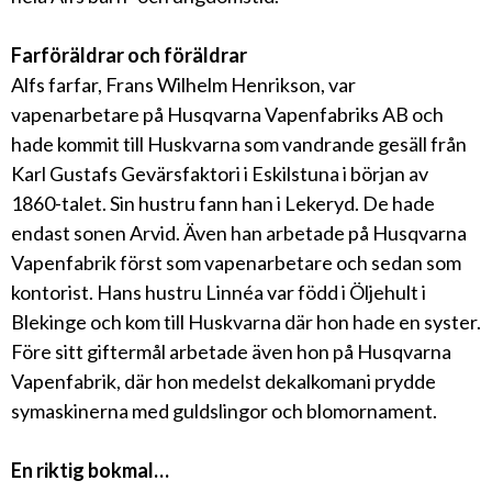
Farföräldrar och föräldrar
Alfs farfar, Frans Wilhelm Henrikson, var
vapenarbetare på Husqvarna Vapenfabriks AB och
hade kommit till Huskvarna som vandrande gesäll från
Karl Gustafs Gevärsfaktori i Eskilstuna i början av
1860-talet. Sin hustru fann han i Lekeryd. De hade
endast sonen Arvid. Även han arbetade på Husqvarna
Vapenfabrik först som vapenarbetare och sedan som
kontorist. Hans hustru Linnéa var född i Öljehult i
Blekinge och kom till Huskvarna där hon hade en syster.
Före sitt giftermål arbetade även hon på Husqvarna
Vapenfabrik, där hon medelst dekalkomani prydde
symaskinerna med guldslingor och blomornament.
En riktig bokmal…