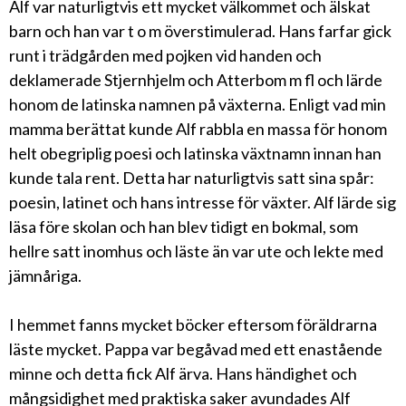
Alf var naturligtvis ett mycket välkommet och älskat
barn och han var t o m överstimulerad. Hans farfar gick
runt i trädgården med pojken vid handen och
deklamerade Stjernhjelm och Atterbom m fl och lärde
honom de latinska namnen på växterna. Enligt vad min
mamma berättat kunde Alf rabbla en massa för honom
helt obegriplig poesi och latinska växtnamn innan han
kunde tala rent. Detta har naturligtvis satt sina spår:
poesin, latinet och hans intresse för växter. Alf lärde sig
läsa före skolan och han blev tidigt en bokmal, som
hellre satt inomhus och läste än var ute och lekte med
jämnåriga.
I hemmet fanns mycket böcker eftersom föräldrarna
läste mycket. Pappa var begåvad med ett enastående
minne och detta fick Alf ärva. Hans händighet och
mångsidighet med praktiska saker avundades Alf