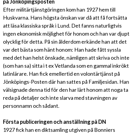
på Jönköpingsposten
Efter militärtjänstgöringen kom han 1927 hem till
Huskvarna. Hans högsta önskan var då att få fortsätta
att läsa klassiska språk i Lund. Det fanns naturligtvis
ingen ekonomisk möjlighet för honom och han var djupt
olycklig för detta. På sin ålderdom erkände han att det
var det bästa som hänt honom: Han hade fått syssla
med det han helst önskade, nämligen att skriva och inte
(som han sa) sitta i t ex Vetlanda som en gammal inkrökt
latinlärare. Han fick emellertid en volontärtjänst på
Jönköpings-Posten där han sattes på Familjesidan. Han
välsignade denna tid för den har lärt honom att noga ta
reda på detaljer och inte slarva med stavningen av
personnamn och sådant.
Första publiceringen och anställning på DN
1927 fick han en diktsamling utgiven på Bonniers