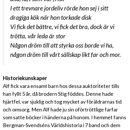
I ett trevnare jordeliv rörde hon sej i sitt
dragiga kök när hon torkade disk
Vi fick det bättre, vi fick det bra, dock är vi
trötta, vår leda är stor
Någon dröm till att styrka oss borde vi ha,
någon dröm till vårt sällskap likt far och mor.
Historiekunskaper
Alf fick vara ensamt barn hos dessa auktoriteter tills
han fyllt 5 år, då brodern Stig föddes. Denne hade
hjärtfel, var sjuklig och tog mycket av föräldrarnas tid
och omsorg. Men Alf hade ju sin oförtröttlige farfar
som satte böcker i händerna på honom. I hemmet fanns
Bergman-Svendséns Världshistoria i 7 band och dem