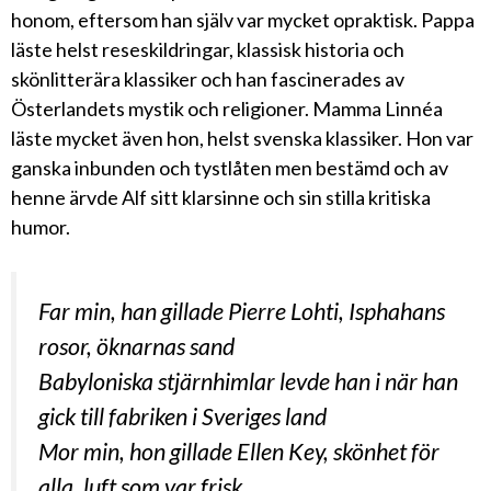
honom, eftersom han själv var mycket opraktisk. Pappa
läste helst reseskildringar, klassisk historia och
skönlitterära klassiker och han fascinerades av
Österlandets mystik och religioner. Mamma Linnéa
läste mycket även hon, helst svenska klassiker. Hon var
ganska inbunden och tystlåten men bestämd och av
henne ärvde Alf sitt klarsinne och sin stilla kritiska
humor.
Far min, han gillade Pierre Lohti, Isphahans
rosor, öknarnas sand
Babyloniska stjärnhimlar levde han i när han
gick till fabriken i Sveriges land
Mor min, hon gillade Ellen Key, skönhet för
alla, luft som var frisk