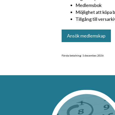
Medlemsbok
Möjlighet att köpa 
Tillgång till versar
Enskilt
Ansök medlemskap
medlemskap
mängd
Första betalning: 1 december, 2026