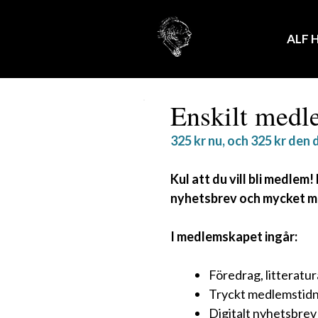
Hoppa
till
ALF 
innehåll
Enskilt med
325
kr
nu, och
325
kr
den d
Kul att du vill bli medlem
nyhetsbrev och mycket m
I medlemskapet ingår:
Föredrag, litteratu
Tryckt medlemstidn
Digitalt nyhetsbrev