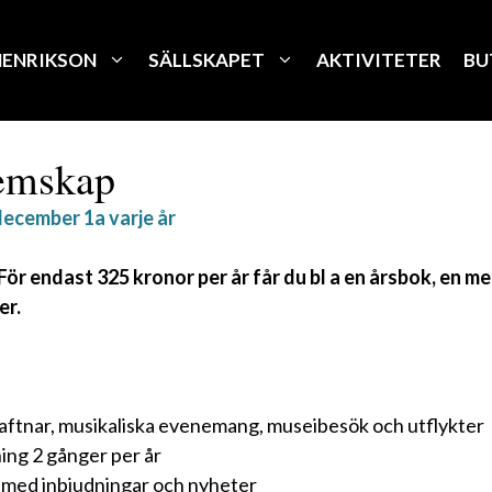
HENRIKSON
SÄLLSKAPET
AKTIVITETER
BU
lemskap
ecember 1a varje år
! För endast 325 kronor per år får du bl a en årsbok, en
er.
raftnar, musikaliska evenemang, museibesök och utflykter
ing 2 gånger per år
 med inbjudningar och nyheter