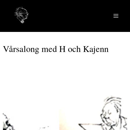
Hoppa
till
MEN
innehåll
Vårsalong med H och Kajenn