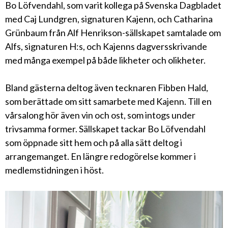
Bo Löfvendahl, som varit kollega på Svenska Dagbladet
med Caj Lundgren, signaturen Kajenn, och Catharina
Grünbaum från Alf Henrikson-sällskapet samtalade om
Alfs, signaturen H:s, och Kajenns dagversskrivande
med många exempel på både likheter och olikheter.
Bland gästerna deltog även tecknaren Fibben Hald,
som berättade om sitt samarbete med Kajenn. Till en
vårsalong hör även vin och ost, som intogs under
trivsamma former. Sällskapet tackar Bo Löfvendahl
som öppnade sitt hem och på alla sätt deltog i
arrangemanget. En längre redogörelse kommer i
medlemstidningen i höst.