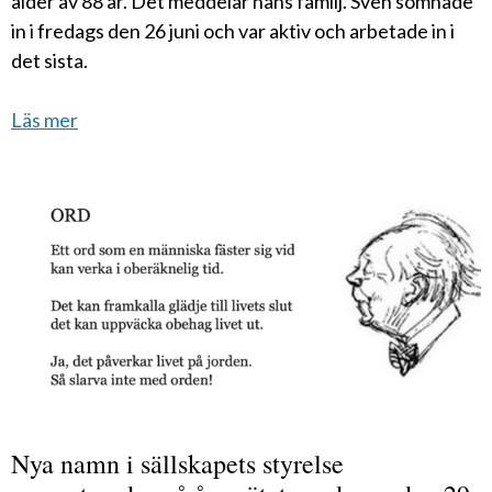
ålder av 88 år. Det meddelar hans familj. Sven somnade
in i fredags den 26 juni och var aktiv och arbetade in i
det sista.
Läs mer
Nya namn i sällskapets styrelse