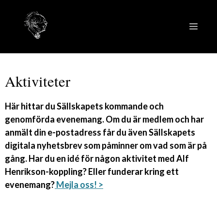
Hoppa
till
MEN
innehåll
Aktiviteter
Här hittar du Sällskapets kommande och
genomförda evenemang. Om du är medlem och har
anmält din e-postadress får du även Sällskapets
digitala nyhetsbrev som påminner om vad som är på
gång. Har du en idé för någon aktivitet med Alf
Henrikson-koppling? Eller funderar kring ett
evenemang?
Mejla oss! >