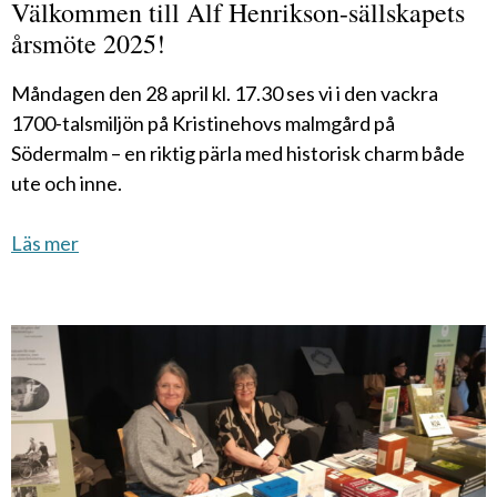
Välkommen till Alf Henrikson-sällskapets
årsmöte 2025!
Måndagen den 28 april kl. 17.30 ses vi i den vackra
1700-talsmiljön på Kristinehovs malmgård på
Södermalm – en riktig pärla med historisk charm både
ute och inne.
Läs mer